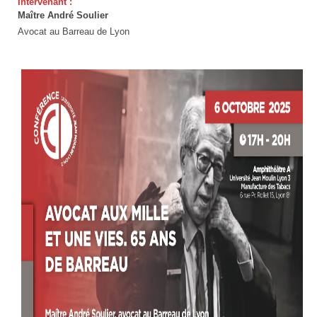
Intervenant :
Vignette
Maître André Soulier
Soulier
Avocat au Barreau de Lyon