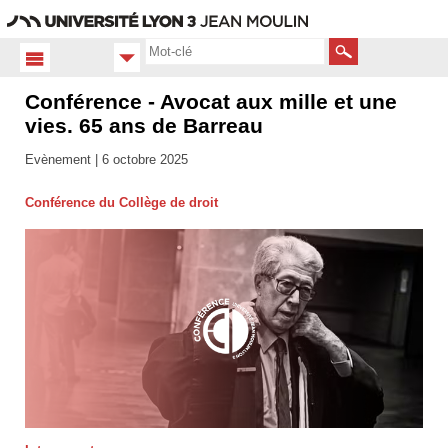
Aller
Navigation
Accès
Connexion
au
directs
contenu
Rechercher
Conférence - Avocat aux mille et une
Accueil
FR
vies. 65 ans de Barreau
Actualités
Evènement |
6 octobre 2025
Conférence du Collège de droit