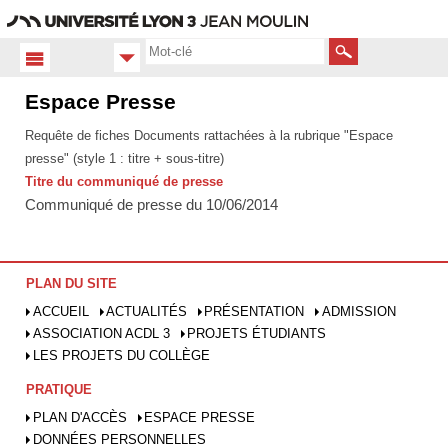
Aller
Navigation
Accès
Connexion
au
directs
contenu
Rechercher
Espace Presse
Accueil
FR
Requête de fiches Documents rattachées à la rubrique "Espace
Espace
presse" (style 1 : titre + sous-titre)
presse
Titre du communiqué de presse
Communiqué de presse du 10/06/2014
PLAN DU SITE
ACCUEIL
ACTUALITÉS
PRÉSENTATION
ADMISSION
ASSOCIATION ACDL 3
PROJETS ÉTUDIANTS
LES PROJETS DU COLLÈGE
PRATIQUE
PLAN D'ACCÈS
ESPACE PRESSE
DONNÉES PERSONNELLES